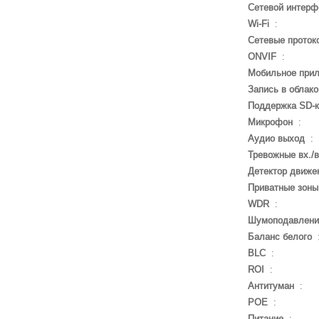
Сетевой интерф
Wi-Fi
:
Сетевые проток
ONVIF
:
Мобильное при
Запись в облако
Поддержка SD-
Микрофон
:
Аудио выход
:
Тревожные вх./
Детектор движе
Приватные зоны
WDR
:
Шумоподавлени
Баланс белого
BLC
:
ROI
:
Антитуман
:
POE
:
Питание
: