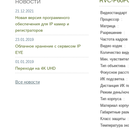
RVC-P60F
НОВОСТИ
21.12.2021
Видеостандарт
Новая версия программного
Процессор
:
обеспечения для IP камер и
Матрица
:
регистраторов
Разрешение
:
Частота кадров
23.01.2019
Облачное хранение с сервисом IP
Видео кодек
:
EYE
Количество вид
Мин. чувствите
01.01.2019
Тип объектива
Переходи на 4K UHD
Фокусное расст
ИК подсветка
:
Все новости
Дистанция ИК п
Режим день/ноч
Тип корпуса
:
Материал корпу
Габаритные раз
Класс защиты
Температура эк