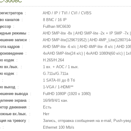
C-3008C
регистратора
:
AHD / IP / TVI / CVI / CVBS
во каналов
:
8 BNC / 16 IP
цессор
:
Fullhan MC6630
ридные режимы
:
AHD 5MP-lite -8x | AHD 5MP-lite -2x + IP 5MP -7x |
ешение записи
:
AHD 5MP-lite(1296?1952) | AHD 4MP_Lite(1280?144
ота кадров
:
AHD 5MP-lite -6 к/с | AHD 4MP-lite -8 к/с | AHD 108
произведение
:
4xAHD 5MP-lite(24 к/с) | 4xAHD 1080N(60 к/с) | 1x
о кодек
:
H.265/H.264
о вх./вых.
:
1 вх. + AOC / 1 вых.
о кодек
:
G.711u/G.711a
:
1 SATA-III до 8 Тб
ео выход
:
1-VGA / 1-HDMI**
решение вывода
:
FullHD 1080P (1920 x 1080)
еление экрана
:
16/9/8/4/1 кан.
ктор движения
:
Есть
ожные вх./вых.
:
Нет
ция на тревогу
:
Запись, отправка сообщения на e-mail, Push-ув
ь
:
Ethernet 100 Mb/s