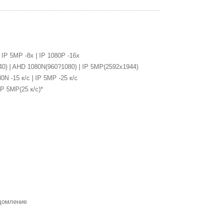
 IP 5MP -8x | IP 1080P -16x
0) | AHD 1080N(960?1080) | IP 5MP(2592x1944)
0N -15 к/с | IP 5MP -25 к/с
IP 5MP(25 к/с)*
едомление