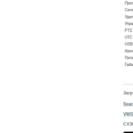
Проп
Сет
Уда
Упр
PTZ
UTC
USB
Арх
Пит
Габа