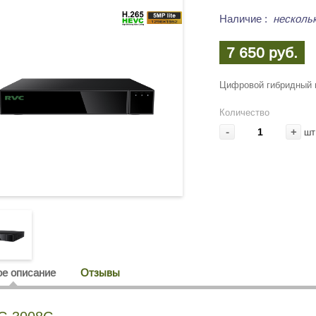
Наличие
:
несколь
7 650 руб.
Цифровой гибридный в
Количество
-
+
шт
е описание
Отзывы