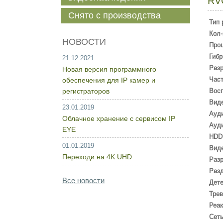
RV
Снято с производства
Тип 
Кол-
НОВОСТИ
Про
Гиб
21.12.2021
Разр
Новая версия программного
Част
обеспечения для IP камер и
регистраторов
Вос
Виде
23.01.2019
Ауди
Облачное хранение с сервисом IP
Ауди
EYE
HDD
01.01.2019
Вид
Переходи на 4K UHD
Раз
Разд
Все новости
Дете
Трев
Реак
Сет