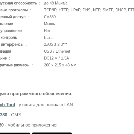
ускная способность
:
до 48 Мбит/с
евые протоколы
:
TCP/IP, HTTP, UPnP, DNS, NTP, SMTP, DHCP, FT
ленный доступ
:
CV380
авление
:
Мышь
 управление
:
Нет
 контроль
:
Есть
 интерфейсы
:
2хUSB 2.0***
ивация
:
USB / Ethernet
ание
:
DC12 V / 1.5A
ритные размеры
:
260 x 215 x 43 мм