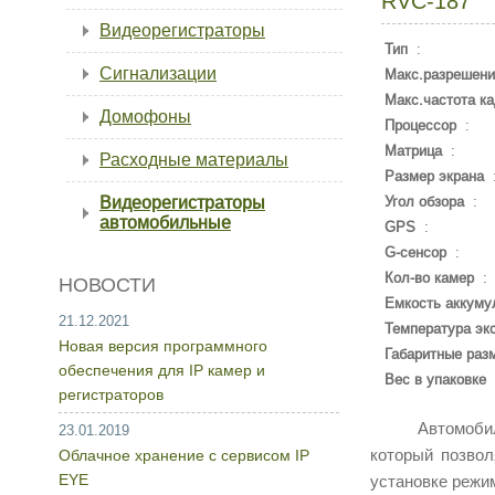
RVC-187
Видеорегистраторы
Тип
:
Сигнализации
Макс.разрешени
Макс.частота к
Домофоны
Процессор
:
Матрица
:
Расходные материалы
Размер экрана
Видеорегистраторы
Угол обзора
:
автомобильные
GPS
:
G-сенсор
:
Кол-во камер
:
НОВОСТИ
Емкость аккуму
21.12.2021
Температура эк
Новая версия программного
Габаритные раз
обеспечения для IP камер и
Вес в упаковке
регистраторов
Автомобильны
23.01.2019
который позвол
Облачное хранение с сервисом IP
EYE
установке режи