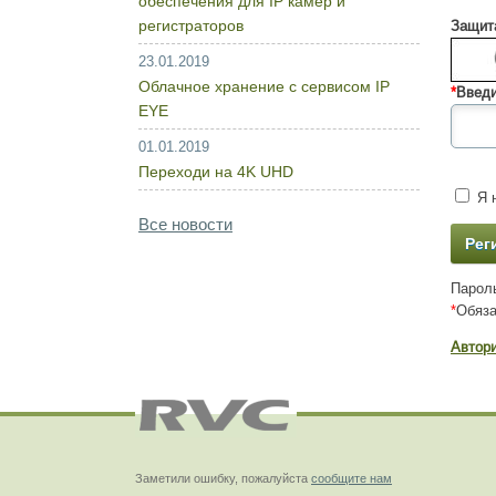
обеспечения для IP камер и
регистраторов
Защита
23.01.2019
Облачное хранение с сервисом IP
*
Введи
EYE
01.01.2019
Переходи на 4K UHD
Я н
Все новости
Пароль
*
Обяза
Автор
Заметили ошибку, пожалуйста
сообщите нам