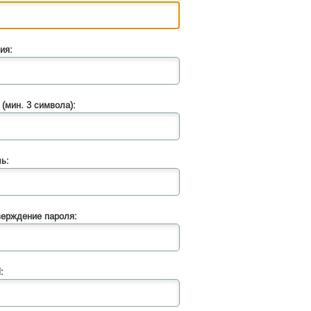
ия:
 (мин. 3 символа):
ь:
ерждение пароля:
: