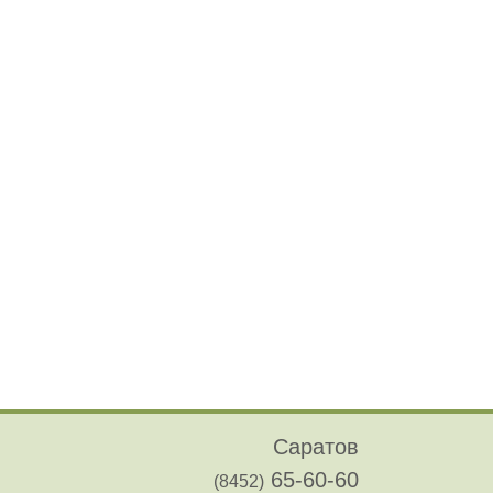
Саратов
65-60-60
(8452)