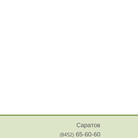
Саратов
65-60-60
(8452)