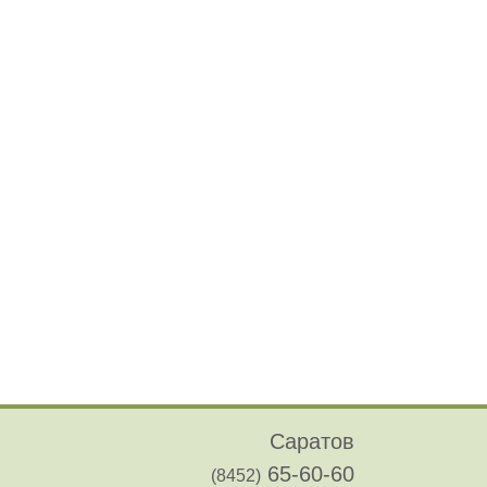
Саратов
65-60-60
(8452)