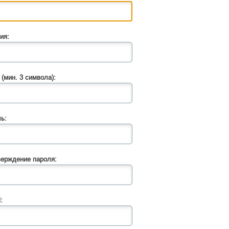
ия:
 (мин. 3 символа):
ь:
ерждение пароля:
: