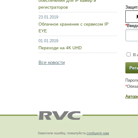
обеспечения для IP камер и
регистраторов
Защита
23.01.2019
Облачное хранение с сервисом IP
*
Введи
EYE
01.01.2019
Переходи на 4K UHD
Я н
Все новости
Пароль
*
Обяза
Автор
Заметили ошибку, пожалуйста
сообщите нам