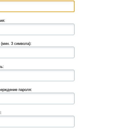
ия:
 (мин. 3 символа):
ь:
ерждение пароля:
: