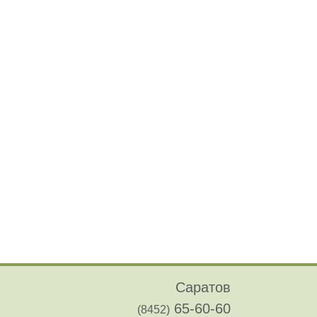
Саратов
65-60-60
(8452)