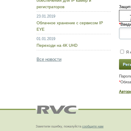
обеспечения для IP камер и
регистраторов
Защита
23.01.2019
Облачное хранение с сервисом IP
*
Введи
EYE
01.01.2019
Переходи на 4K UHD
Я н
Все новости
Пароль
*
Обяза
Автор
Заметили ошибку, пожалуйста
сообщите нам