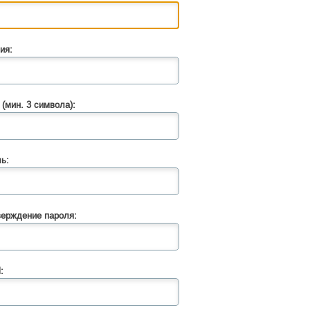
ия:
 (мин. 3 символа):
ь:
ерждение пароля:
: