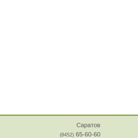
Саратов
65-60-60
(8452)