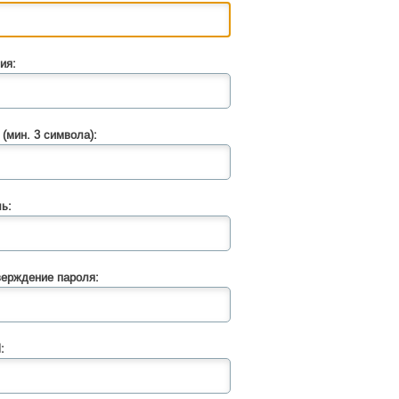
ия:
 (мин. 3 символа):
ь:
ерждение пароля:
: