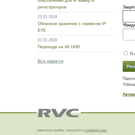
обеспечения для IP камер и
регистраторов
Защита
23.01.2019
Облачное хранение с сервисом IP
*
Введи
EYE
01.01.2019
Переходи на 4K UHD
Я н
Все новости
Пароль
*
Обяза
Автор
Заметили ошибку, пожалуйста
сообщите нам