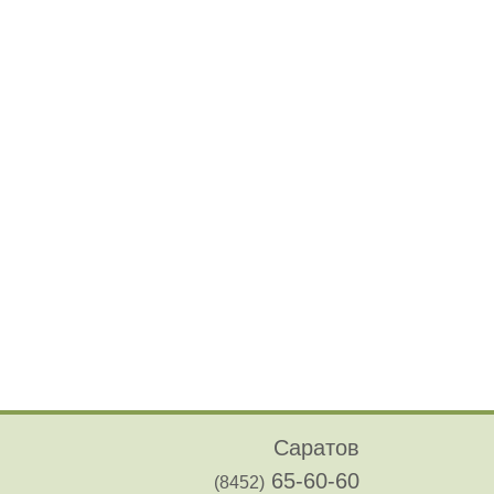
Саратов
65-60-60
(8452)