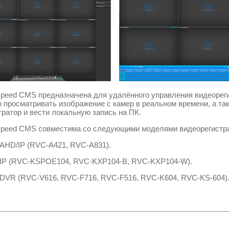
Speed CMS
предназначена для удалённого управления видеорег
 просматривать изображение с камер в реальном времени, а та
тратор и вести локальную запись на ПК.
Speed CMS
совместима со следующими моделями видеорегистра
AHD/IP (RVC-A421, RVC-A831
).
IP (RVC-KSPOE104, RVC-KXP104-B, RVC-KXP104-W
).
DVR (RVC-V616, RVC-F716, RVC-F516, RVC-K604, RVC-KS-604
)