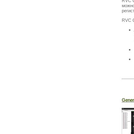
RVC 
можно
регис
RVC 
Gener