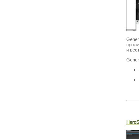
Gene
просм
и вес
Gener
HeroS