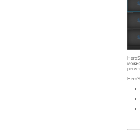
Hero
можно
регис
Hero