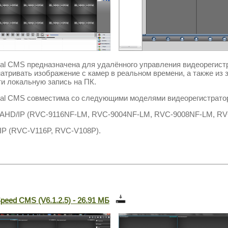
ral CMS
предназначена для удалённого управления видеорегис
атривать изображение с камер в реальном времени, а также из 
ти локальную запись на ПК.
al CMS совместима со следующими моделями видеорегистрато
AHD/IP (RVC-9116NF-LM, RVC-9004NF-LM, RVC-9008NF-LM, R
IP (RVC-V116P, RVC-V108P
).
peed CMS (V6.1.2.5) - 26.91 МБ