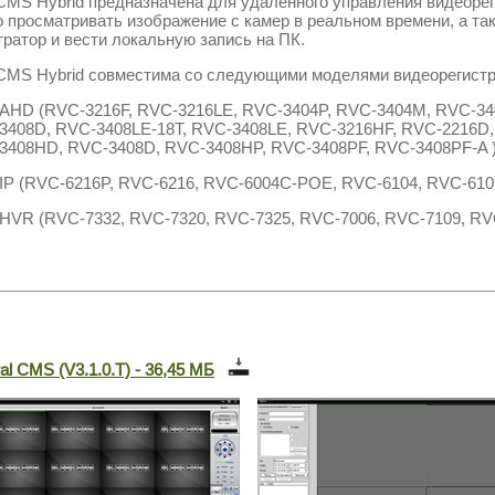
CMS Hybrid
предназначена для удалённого управления видеоре
 просматривать изображение с камер в реальном времени, а та
тратор и вести локальную запись на ПК.
CMS Hybrid
совместима со следующими моделями видеорегистр
AHD (RVC-3216F, RVC-3216LE, RVC-3404P, RVC-3404M, RVC-34
3408D, RVC-3408LE-18T, RVC-3408LE, RVC-3216HF, RVC-2216D
3408HD, RVC-3408D, RVC-3408HP, RVC-3408PF, RVC-3408PF-A
IP (RVC-6216P, RVC-6216, RVC-6004C-POE, RVC-6104, RVC-610
HVR (RVC-7332, RVC-7320, RVC-7325, RVC-7006, RVC-7109, RV
al CMS (V3.1.0.T) - 36,45 МБ