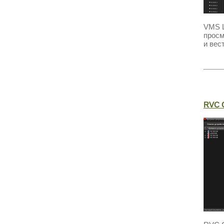
VMS L
просм
и вес
RVC C