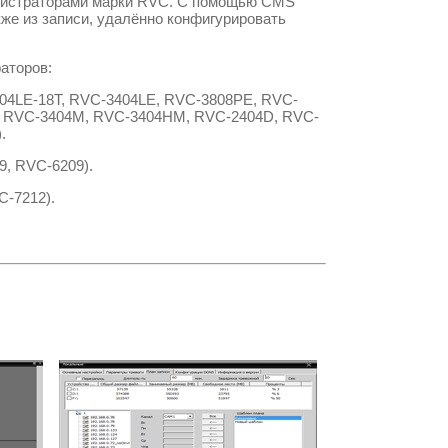
гистраторами марки
RVC.
С помощью
CMS
кже из записи, удалённо конфигурировать
аторов:
04LE-18T, RVC-3404LE, RVC-3808PE, RVC-
, RVC-3404M, RVC-3404HM, RVC-2404D, RVC-
).
9, RVC-6209
).
C-7212
).