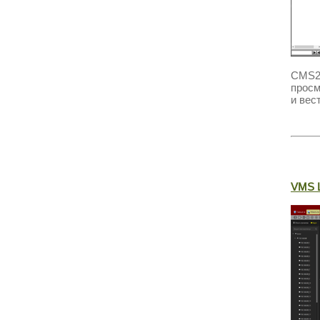
CMS2
просм
и вес
VMS L