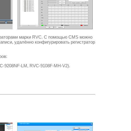
траторами марки
RVC.
С помощью
CMS
можно
записи, удалённо конфигурировать регистратор
ров:
VC-9208NF-LM, RVC-9108F-MH-V2
).