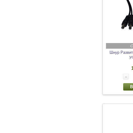
С
Шнур Развит
у
-
В