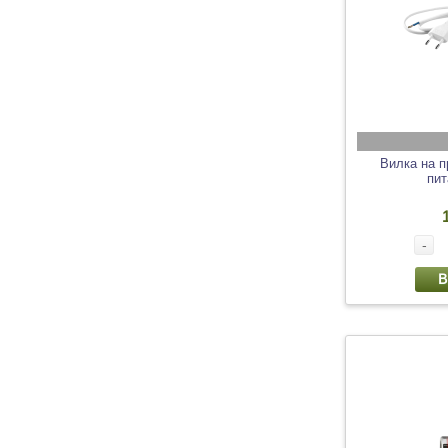
Вилка на п
пит
-
В