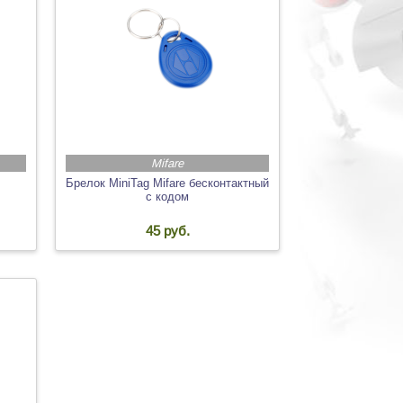
Mifare
Брелок MiniTag Mifare бесконтактный
с кодом
45 руб.