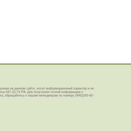
енная на данном сайте, носит информационный характер и не
ьи 437 (2) ГК РФ. Для получения точной информации о
йста, обращайтесь к нашим менеджерам по номеру (8452)65-60-