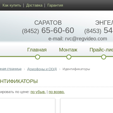
Как купить
Доставка
Гарантия
САРАТОВ
ЭНГЕ
65-60-60
54
(8452)
(8453)
e-mail: rvc@regvideo.com
Главная
Монтаж
Прайс-ли
вная страница
Домофоны и СКУД
Идентификаторы
НТИФИКАТОРЫ
ровать по цене:
по убыв.
|
по возвр.