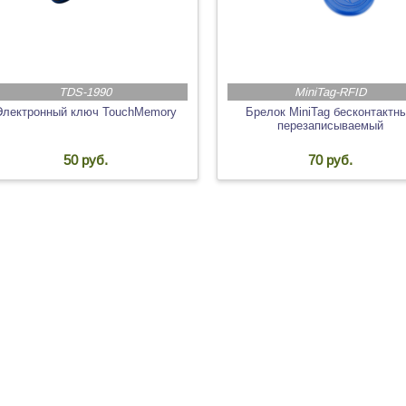
TDS-1990
MiniTag-RFID
Электронный ключ TouchMemory
Брелок MiniTag бесконтактн
перезаписываемый
50 руб.
70 руб.