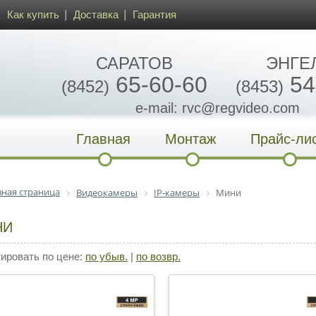
Как купить
Доставка
Гарантия
САРАТОВ
ЭНГЕ
65-60-60
54
(8452)
(8453)
e-mail: rvc@regvideo.com
Главная
Монтаж
Прайс-ли
вная страница
Видеокамеры
IP-камеры
Мини
НИ
ровать по цене:
по убыв.
|
по возвр.