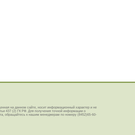
енная на данном сайте, носит информационный характер и не
ьи 437 (2) ГК РФ. Для получения точной информации о
йста, обращайтесь к нашим менеджерам по номеру (8452)65-60-