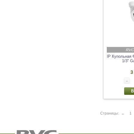
RVC
IP Купольная 
1/3" G
3
-
В
Страницы:
←
1