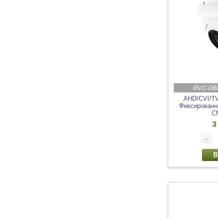
RVC-DBA
AHD/CVI/T
Фиксированна
C
3
-
В